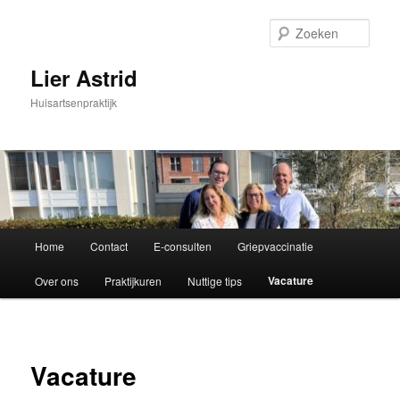
Spring
naar
Zoek
de
primaire
Lier Astrid
inhoud
Huisartsenpraktijk
Hoofdmenu
Home
Contact
E-consulten
Griepvaccinatie
Vacature
Over ons
Praktijkuren
Nuttige tips
Vacature